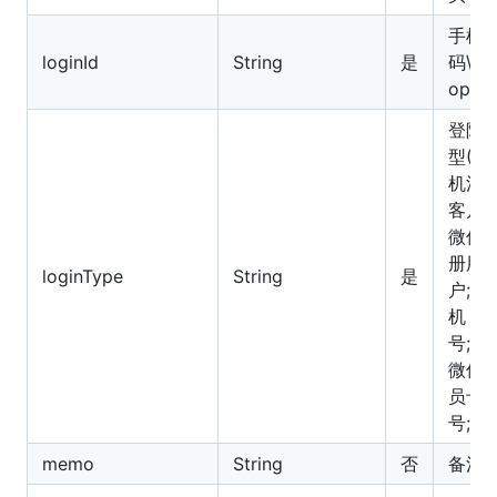
手机
loginId
String
是
码\微
openI
登陆
型(0:
机注
客户;1
微信
册用
loginType
String
是
户;2:
机
号;10
微信
员卡
号;)
memo
String
否
备注