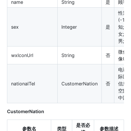
name
String
是
顾客
性别
(-1:未
sex
Integer
是
知;0:
女;1:
男;)
微信
wxIconUrl
String
否
像UR
电话
际区
nationalTel
CustomerNation
否
信息(
空默
中国)
CustomerNation
是否必
参数名
类型
参数描述