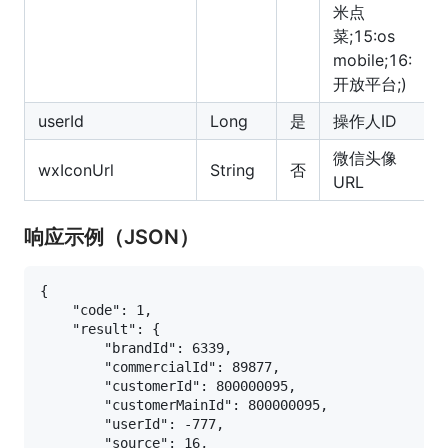
米点
菜;15:os
mobile;16:
开放平台;)
userId
Long
是
操作人ID
微信头像
wxIconUrl
String
否
URL
响应示例（JSON）
{

    "code": 1,

    "result": {

        "brandId": 6339,

        "commercialId": 89877,

        "customerId": 800000095,

        "customerMainId": 800000095,

        "userId": -777,

        "source": 16,
