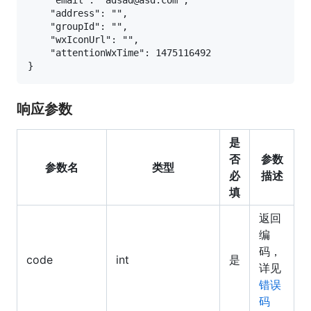
    "email": "adsad@asd.com",

    "address": "",

    "groupId": "",

    "wxIconUrl": "",

    "attentionWxTime": 1475116492

响应参数
是
否
参数
参数名
类型
必
描述
填
返回
编
码，
code
int
是
详见
错误
码