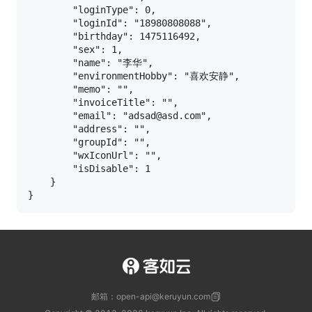
        "loginType": 0,

        "loginId": "18980808088",

        "birthday": 1475116492,

        "sex": 1,

        "name": "李华",

        "environmentHobby": "喜欢安静",

        "memo": "",

        "invoiceTitle": "",

        "email": "adsad@asd.com",

        "address": "",

        "groupId": "",

        "wxIconUrl": "",

        "isDisable": 1

    }

邮箱：open-api@keruyun.com