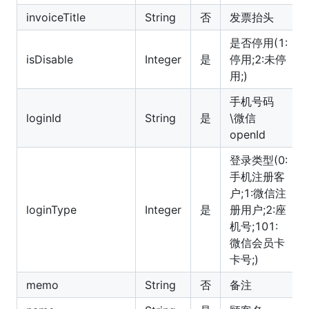
invoiceTitle
String
否
发票抬头
是否停用(1:
isDisable
Integer
是
停用;2:未停
用;)
手机号码
loginId
String
是
\微信
openId
登录类型(0:
手机注册客
户;1:微信注
loginType
Integer
是
册用户;2:座
机号;101:
微信会员卡
卡号;)
memo
String
否
备注