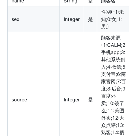
name
String
是
顾客名
性别(-1:未
sex
Integer
是
知;0:女;1:
男;)
顾客来源
(1:CALM;2:
手机app;3:
其他系统倒
入;4:微信;5:
支付宝;6:商
家官网;7:百
度;8:后台;9:
百度外
source
Integer
是
卖;10:饿了
么;11:美图
外卖;12:大
众点评;13:
熟客;14:糯