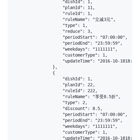
                    "dishId": 1,

                    "planId": 11,

                    "ruleId": 1,

                    "ruleName": "立减3元",

                    "type": 1,

                    "reduce": 3,

                    "periodStart": "07:00:00",

                    "periodEnd": "23:59:59",

                    "weekdays": "1111111",

                    "customerType": 1,

                    "updateTime": "2016-10-1818: 37
                },

                {

                    "dishId": 1,

                    "planId": 22,

                    "ruleId": 222,

                    "ruleName": "享受8.5折",

                    "type": 2,

                    "discount": 8.5,

                    "periodStart": "07:00:00",

                    "periodEnd": "23:59:59",

                    "weekdays": "1111111",

                    "customerType": 1,

                    "updateTime": "2016-10-1818: 37