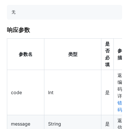
响应参数
是
否
参数
参数名
类型
必
描述
填
返回
编
码，
code
Int
是
详见
错误
码
返回
message
String
是
信息