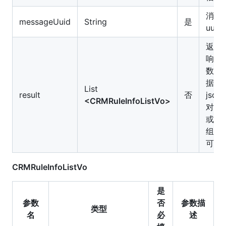
消息
messageUuid
String
是
uuid
返回
响应
数
据，
List
result
否
json
<CRMRuleInfoListVo>
对象
或数
组，
可空
CRMRuleInfoListVo
是
参数
否
参数描
类型
名
必
述