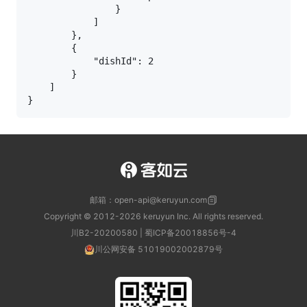
                }

            ]

        },

        {

            "dishId": 2

        }

    ]

邮箱：open-api@keruyun.com
Copyright © 2012-
2026
keruyun Inc. All rights reserved.
川B2-20200580 | 蜀ICP备20018856号-4
川公网安备 51019002002879号