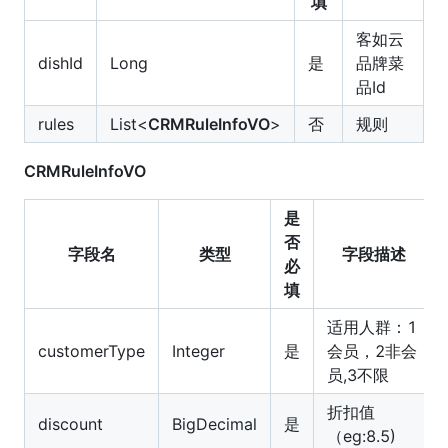
填
客如云
dishId
Long
是
品牌菜
品Id
rules
List<
CRMRuleInfoVO
>
否
规则
CRMRuleInfoVO
是
否
字段名
类型
字段描述
必
填
适用人群：1
customerType
Integer
是
会员，2非会
员,3不限
折扣值
discount
BigDecimal
是
（eg:8.5)